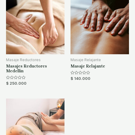
Masaje Reductores
Masaje Relajante
Masajes Reductores
Masaje Relajante​
Medellín
$
140.000
Rated
0
$
250.000
Rated
out
0
of
out
5
of
5