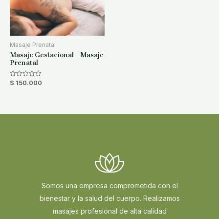
Masaje Prenatal
Masaje Gestacional – Masaje
Prenatal
$
150.000
Rated
0
out
of
5
Somos una empresa comprometida con el
bienestar y la salud del cuerpo. Realizamos
masajes profesional de alta calidad