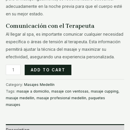
adecuadamente en la noche previa para que el cuerpo esté
en su mejor estado.
Comunicación con el Terapeuta
Al llegar al spa, es importante comunicar cualquier necesidad
específica o áreas de tensión al terapeuta. Esta información
permitirá ajustar la técnica del masaje y maximizar su
efectividad, asegurando una experiencia personalizada.
Masajes
ADD TO CART
en
Guatape
Category:
Masajes Medellín
Antioquia
Tags:
masaje a domicilio
,
masaje con ventosas
,
masaje cupping
,
quantity
masaje medellin
,
masaje profesional medellin
,
paquetes
masajes
Description