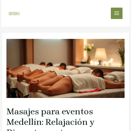
Skip
to
MAIN
content
MEN
Masajes para eventos
Medellín: Relajación y