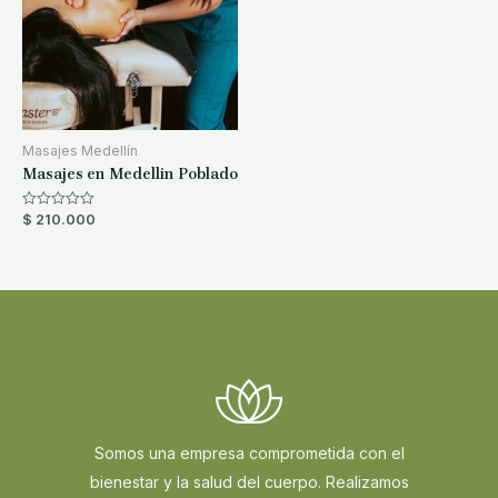
Masajes Medellín
Masajes en Medellin Poblado
$
210.000
Rated
0
out
of
5
Somos una empresa comprometida con el
bienestar y la salud del cuerpo. Realizamos