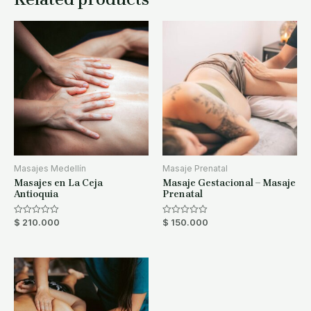
Masajes Medellín
Masaje Prenatal
Masajes en La Ceja
Masaje Gestacional – Masaje
Antioquia
Prenatal
$
210.000
$
150.000
Rated
Rated
0
0
out
out
of
of
5
5