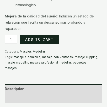
inmunológico.
Mejora de la calidad del sueño:
Inducen un estado de
relajación que facilita un descanso más profundo y
reparador.
Masajes
ADD TO CART
en
Rionegro
Category:
Masajes Medellín
Llanogrande
Tags:
masaje a domicilio
,
masaje con ventosas
,
masaje cupping
,
quantity
masaje medellin
,
masaje profesional medellin
,
paquetes
masajes
Description
Reviews (0)